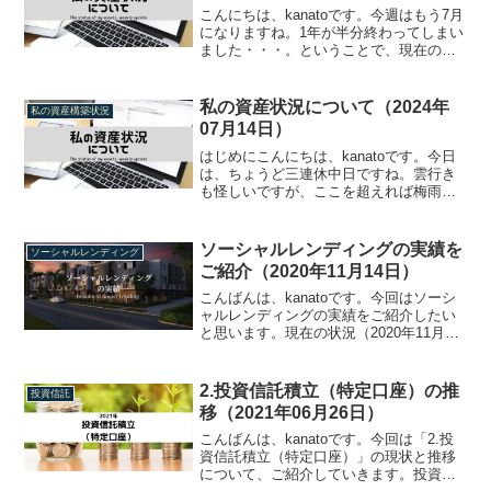
こんにちは、kanatoです。今週はもう7月
になりますね。1年が半分終わってしまい
ました・・・。ということで、現在の資
産状況をご紹介していきたいと思いま
す。資産構成（2022年06月26日時点）現
在の資産構成はこのような状況です。
私の資産状況について（2024年
私の資産構築状況
6000万...
07月14日）
はじめにこんにちは、kanatoです。今日
は、ちょうど三連休中日ですね。雲行き
も怪しいですが、ここを超えれば梅雨が
明けて、夏本番といったところでしょう
か。まあ、今でも十分暑いので、これ以
上・・・という気もしますが・・・。と
ソーシャルレンディングの実績を
ソーシャルレンディング
いうことで、今回も...
ご紹介（2020年11月14日）
こんばんは、kanatoです。今回はソーシ
ャルレンディングの実績をご紹介したい
と思います。現在の状況（2020年11月14
日）現在の状況はこんな感じです。今回
は結構残念でした。SAMURAI FUNDの2
軒めのオータムキャンペーンファンド
2.投資信託積立（特定口座）の推
投資信託
は...
移（2021年06月26日）
こんばんは、kanatoです。今回は「2.投
資信託積立（特定口座）」の現状と推移
について、ご紹介していきます。投資方