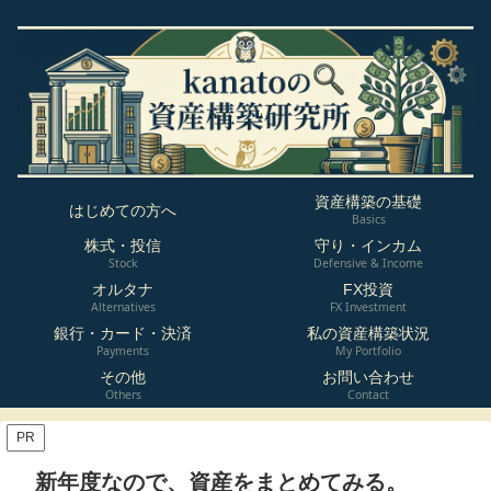
資産構築の基礎
はじめての方へ
Basics
株式・投信
守り・インカム
Stock
Defensive & Income
オルタナ
FX投資
Alternatives
FX Investment
銀行・カード・決済
私の資産構築状況
Payments
My Portfolio
その他
お問い合わせ
Others
Contact
PR
新年度なので、資産をまとめてみる。