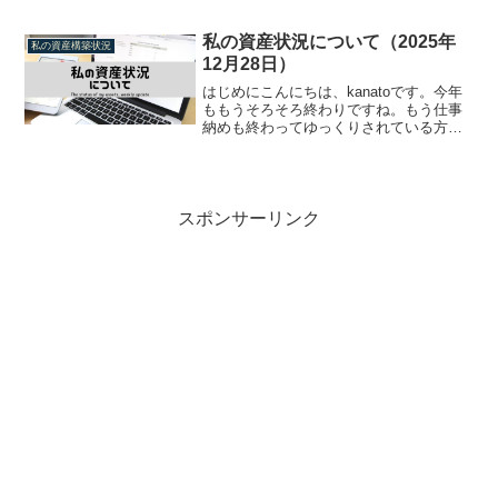
針楽天証券、さわかみ投信、マネックス
証券の特定口座を使って、投資信託を積
み立てていきます。詳細はこちらをご参
私の資産状況について（2025年
私の資産構築状況
照ください。ちな...
12月28日）
はじめにこんにちは、kanatoです。今年
ももうそろそろ終わりですね。もう仕事
納めも終わってゆっくりされている方も
多いのではないでしょうか。ということ
で、今回も資産状況をご紹介していきた
いと思います。資産構成（現時点）現在
の資産構成はこのよ...
スポンサーリンク