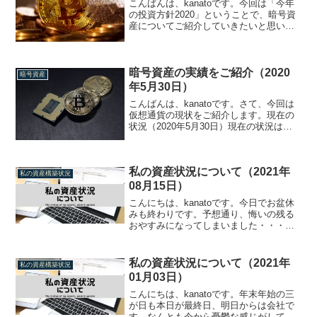
こんばんは、kanatoです。今回は「今年
の投資方針2020」ということで、暗号資
産についてご紹介していきたいと思いま
す。暗号資産現状（2020年1月14日現
在）暗号資産はCoinStatsで管理していま
す。現状だとおよそ300万円くらいで...
暗号資産の実績をご紹介（2020
暗号資産
年5月30日）
こんばんは、kanatoです。さて、今回は
仮想通貨の現状をご紹介します。現在の
状況（2020年5月30日）現在の状況はこ
んな感じです。前回の時は290万円くらい
だったので、ようやくコロナ前の水準に
回復してきた感じですね。資産の内訳と
私の資産状況について（2021年
してはや...
私の資産構築状況
08月15日）
こんにちは、kanatoです。今日でお盆休
みも終わりです。予想通り、悔いの残る
おやすみになってしまいました・・・。
ということで、現在の資産状況をご紹介
していきたいと思います。資産構成
（2021年08月15日時点）現在の資産構成
私の資産状況について（2021年
私の資産構築状況
はこのような状...
01月03日）
こんにちは、kanatoです。年末年始の三
が日も本日が最終日、明日からは会社で
す。なんとも今から憂鬱な感じがしてき