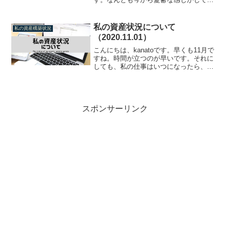
ました。ということで、今年も昨年に引
き続き、同じ形式で現在の資産状況をご
紹介していきたいと思います。資産状況
私の資産状況について
私の資産構築状況
（2021年01月...
（2020.11.01）
こんにちは、kanatoです。早くも11月で
すね。時間が立つのが早いです。それに
しても、私の仕事はいつになったら、落
ち着くんでしょうか。正直良くわかりま
せん・・・。ということで、現在の資産
状況のご紹介です。資産状況（2020年11
月01日時...
スポンサーリンク