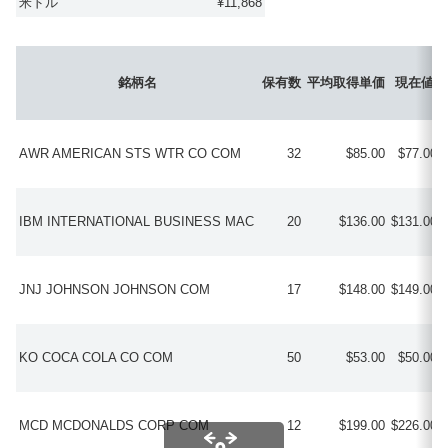
米ドル
¥11,868
銘柄名
保有数
平均取得単価
現在値
AWR AMERICAN STS WTR CO COM
32
$85.00
$77.00
IBM INTERNATIONAL BUSINESS MAC
20
$136.00
$131.00
JNJ JOHNSON JOHNSON COM
17
$148.00
$149.00
KO COCA COLA CO COM
50
$53.00
$50.00
MCD MCDONALDS CORP COM
12
$199.00
$226.00