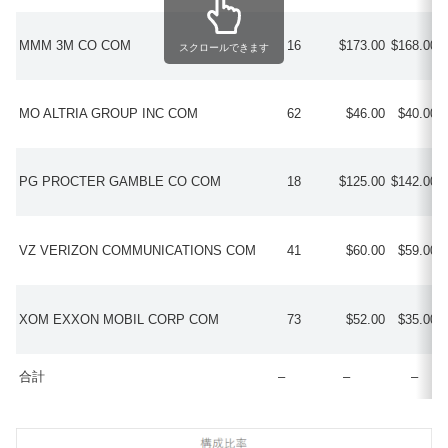
MMM 3M CO COM
16
$173.00
$168.00
スクロールできます
MO ALTRIA GROUP INC COM
62
$46.00
$40.00
PG PROCTER GAMBLE CO COM
18
$125.00
$142.00
VZ VERIZON COMMUNICATIONS COM
41
$60.00
$59.00
XOM EXXON MOBIL CORP COM
73
$52.00
$35.00
合計
–
–
–