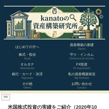
資産構築の基礎
はじめての方へ
Basics
株式・投信
守り・インカム
Stock
Defensive & Income
オルタナ
FX投資
Alternatives
FX Investment
銀行・カード・決済
私の資産構築状況
Payments
My Portfolio
その他
お問い合わせ
Others
Contact
PR
米国株式投資の実績をご紹介（2020年10