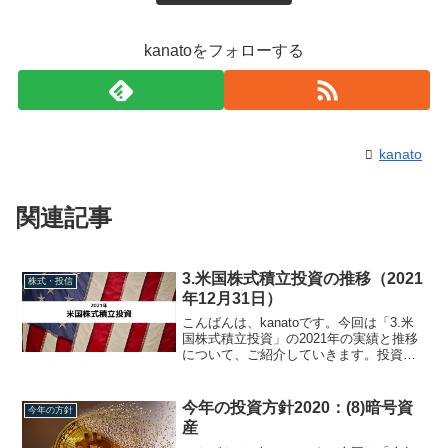
kanatoをフォローする
kanato
関連記事
3.米国株式積立投資の推移（2021
株式・投信
年12月31日）
こんばんは、kanatoです。今回は「3.米
国株式積立投資」の2021年の実績と推移
について、ご紹介していきます。投資方
針マネックス証券の外国株式取引口座を
使って、米国の連続増配株式10銘柄に分
散投資しています。詳細はこちらをご参
今年の投資方針2020：(8)暗号資
今年の方針
照してくだ...
産