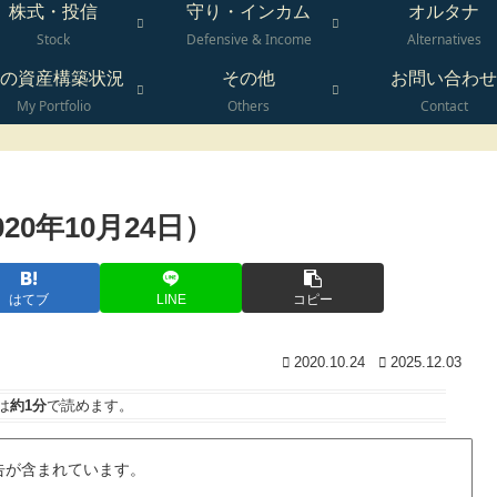
株式・投信
守り・インカム
オルタナ
Stock
Defensive & Income
Alternatives
の資産構築状況
その他
お問い合わせ
My Portfolio
Others
Contact
0年10月24日）
はてブ
LINE
コピー
2020.10.24
2025.12.03
は
約1分
で読めます。
告が含まれています。