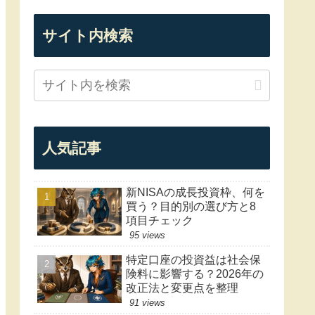
サイト内検索
人気記事
新NISAの成長投資枠、何を
買う？目的別の選び方と8
項目チェック
95 views
特定口座の投資益は社会保
険料に影響する？2026年の
改正法と変更点を整理
91 views