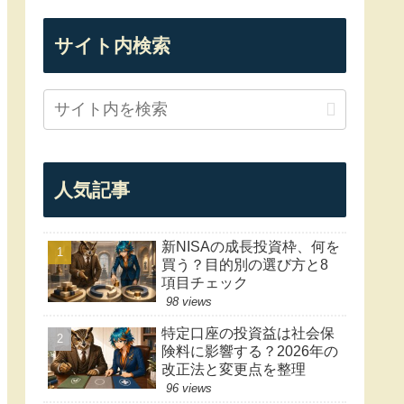
サイト内検索
人気記事
新NISAの成長投資枠、何を
買う？目的別の選び方と8
項目チェック
98 views
特定口座の投資益は社会保
険料に影響する？2026年の
改正法と変更点を整理
96 views