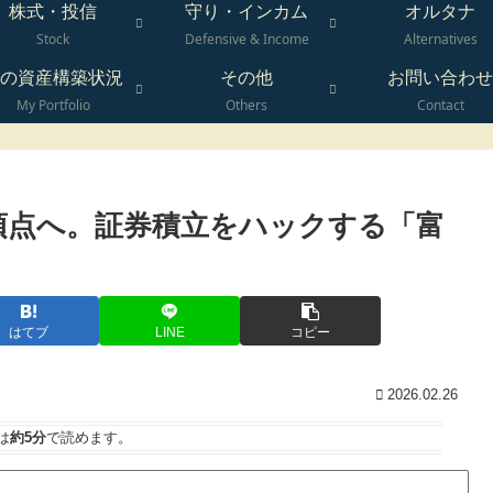
株式・投信
守り・インカム
オルタナ
Stock
Defensive & Income
Alternatives
の資産構築状況
その他
お問い合わせ
My Portfolio
Others
Contact
の頂点へ。証券積立をハックする「富
はてブ
LINE
コピー
2026.02.26
は
約5分
で読めます。