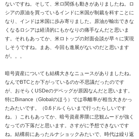
ないですね。そして、米ロ関係も動きがありましたね。ロ
シアの原油を買っているインドに米国が制裁を科すことに
なり、インドは米国に歩み寄りました。原油が輸出できな
くなるロシアは経済的にもかなりの痛手なんだと思いま
す。それもあってか、米ロトップの対面会談が早々に実現
しそうですね。まあ、今回も進展がないのだと思います
が。。。
暗号資産についても結構大きなニュースがありましたね。
なんでBTCとか下がっているのか不思議だったのです
が、おそらくUSDeのデペッグが原因なんだと思います。
特にBinance（Globalのほう）では乖離率が相当大きかっ
たみたいです。（0.6ドルくらいまで行ったらしいです
ね。）これもあってか、暗号資産界隈に悲観ムードが強く
なっての下落だと思います。さすがに予想できないです
ね。結構前にあったルナショックみたいで、時代は繰り返