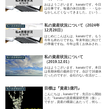
おはようございます、kanatoです。今日
は仕事です。毎週の休日出勤・・・なか
なかしんどくなってきました。というこ
とで、現在の資産状況をご紹介していき
たいと思います。資産状況（2021年02月
28日時点）本日時点での資産構築状況を
私の資産状況について（2024年
私の資産構築状況
ご紹介しま...
12月28日）
はじめにこんばんは、kanatoです。もう
今年も終わりですね。年末年始に向けて
の準備ですね。今年は長くお休みされる
方も多いのではないかと思います。私も
今日から9連休です。のんびりとはできな
さそうですが・・・。ということで、今
私の資産状況について
私の資産構築状況
回も毎週の資産状...
（2019.12.01）
おはようございます、kanatoです。本日
は長期休暇の最終日です。合計で16連休
だったのですが、会社のない生活がこん
なに楽だということに改めて気付かされ
ました。思ったことはすぐに実行に移せ
ますし、自由というのはこんな感じなん
目標は『資産1億円』
私の資産構築状況
だなと思い知らさ...
こんにちは，kanatoです．先日から開始
した『kanatoの資産構築研究所（仮）』
ですが，資産の構築にあたって，何らか
の目標をもって運用をしていきたいと思