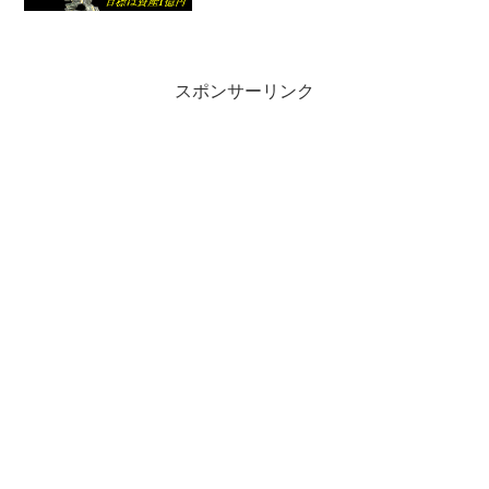
います．そこで，一つのマイルストーン
として，まずは「資産1億円」を目標に運
用していき...
スポンサーリンク