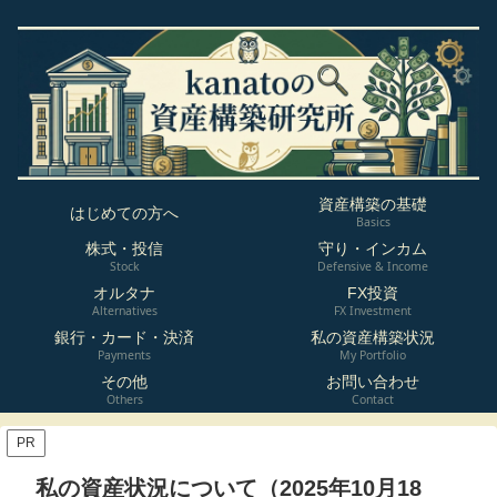
資産構築の基礎
はじめての方へ
Basics
株式・投信
守り・インカム
Stock
Defensive & Income
オルタナ
FX投資
Alternatives
FX Investment
銀行・カード・決済
私の資産構築状況
Payments
My Portfolio
その他
お問い合わせ
Others
Contact
PR
私の資産状況について（2025年10月18