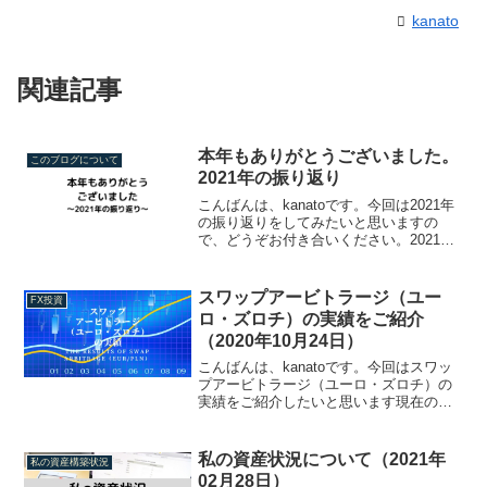
kanato
関連記事
本年もありがとうございました。
このブログについて
2021年の振り返り
こんばんは、kanatoです。今回は2021年
の振り返りをしてみたいと思いますの
で、どうぞお付き合いください。2021年
の目標は「継続と補完」だったんですよ
ね。我ながら大それたことを行ったもの
だと思います。継続についてまずは「継
スワップアービトラージ（ユー
FX投資
続」のほうで...
ロ・ズロチ）の実績をご紹介
（2020年10月24日）
こんばんは、kanatoです。今回はスワッ
プアービトラージ（ユーロ・ズロチ）の
実績をご紹介したいと思います現在の状
況（2020年10月24日）現在の状況はこん
な感じです。特に何もしておらず、現状
維持です。口座状況前回も含み損が広が
私の資産状況について（2021年
私の資産構築状況
っていまし...
02月28日）