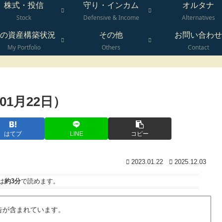
株式・投信
守り・インカム
オルタナ
Stock
Defensive & Income
Alternatives
の資産構築状況
その他
お問い合わせ
My Portfolio
Others
Contact
01月22日）
はてブ
LINE
コピー
2023.01.22
2025.12.03
は
約3分
で読めます。
告が含まれています。