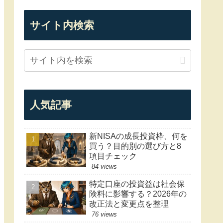
サイト内検索
人気記事
新NISAの成長投資枠、何を
買う？目的別の選び方と8
項目チェック
84 views
特定口座の投資益は社会保
険料に影響する？2026年の
改正法と変更点を整理
76 views